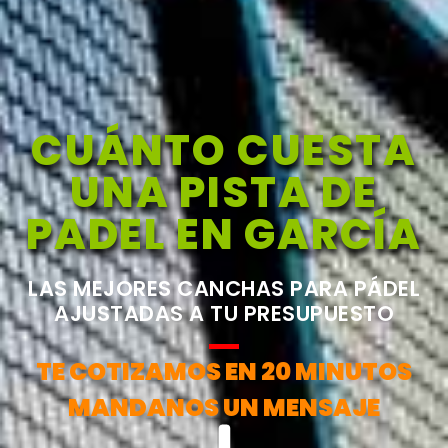
CUÁNTO CUESTA
UNA PISTA DE
PADEL EN GARCÍA
LAS MEJORES CANCHAS PARA PÁDEL
AJUSTADAS A TU PRESUPUESTO
TE COTIZAMOS EN 20 MINUTOS
MANDANOS UN MENSAJE