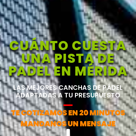
CUÁNTO CUESTA
UNA PISTA DE
PADEL EN MÉRIDA
LAS MEJORES CANCHAS DE PÁDEL
ADAPTADAS A TU PRESUPUESTO
TE COTIZAMOS EN 20 MINUTOS
MANDANOS UN MENSAJE