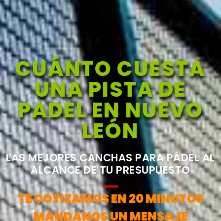
CUÁNTO CUESTA
UNA PISTA DE
PADEL EN NUEVO
LEÓN
LAS MEJORES CANCHAS PARA PÁDEL AL
ALCANCE DE TU PRESUPUESTO
TE COTIZAMOS EN 20 MINUTOS
MANDANOS UN MENSAJE