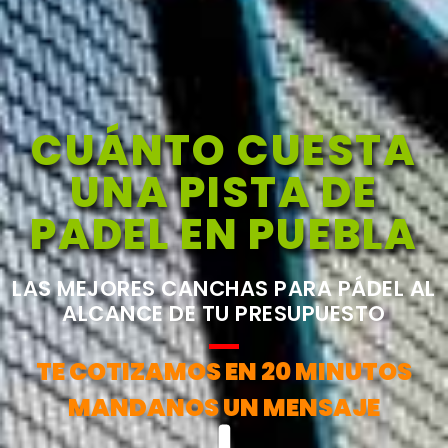
CUÁNTO CUESTA
UNA PISTA DE
PADEL EN PUEBLA
LAS MEJORES CANCHAS PARA PÁDEL AL
ALCANCE DE TU PRESUPUESTO
TE COTIZAMOS EN 20 MINUTOS
MANDANOS UN MENSAJE