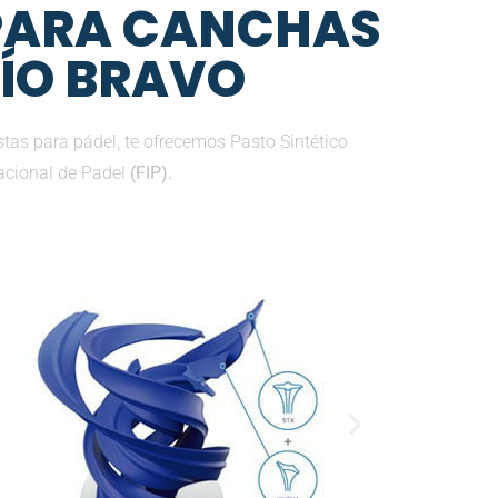
 PARA CANCHAS
RÍO BRAVO
tas para pádel, te ofrecemos Pasto Sintético
nacional de Padel
(FIP).