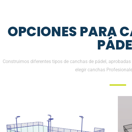
OPCIONES PARA 
PÁDE
Construimos diferentes tipos de canchas de pádel, aprobadas 
elegir canchas Profesional