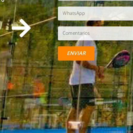
TU
ENVIAR