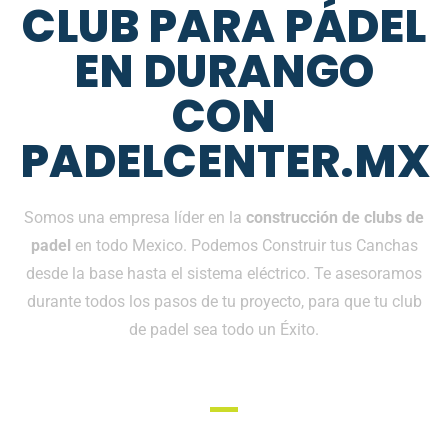
CLUB PARA PÁDEL
EN DURANGO
CON
PADELCENTER.MX
Somos una empresa líder en la
construcción de clubs de
padel
en todo Mexico. Podemos Construir tus Canchas
desde la base hasta el sistema eléctrico. Te asesoramos
durante todos los pasos de tu proyecto, para que tu club
de padel sea todo un Éxito.