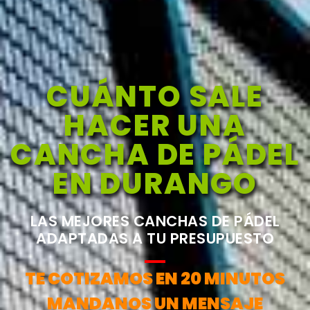
CUÁNTO SALE
HACER UNA
CANCHA DE PÁDEL
EN DURANGO
LAS MEJORES CANCHAS DE PÁDEL
ADAPTADAS A TU PRESUPUESTO
TE COTIZAMOS EN 20 MINUTOS
MANDANOS UN MENSAJE