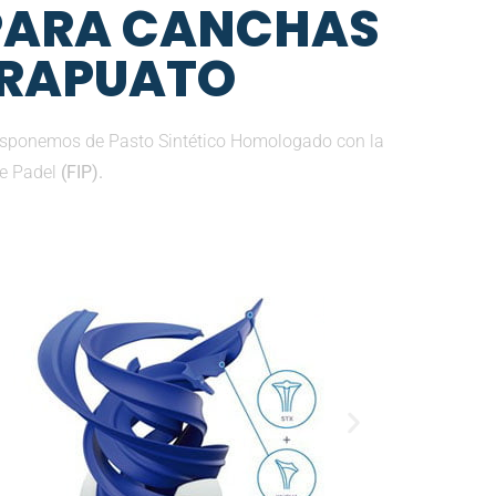
 PARA CANCHAS
 IRAPUATO
disponemos de Pasto Sintético Homologado con la
de Padel
(FIP).