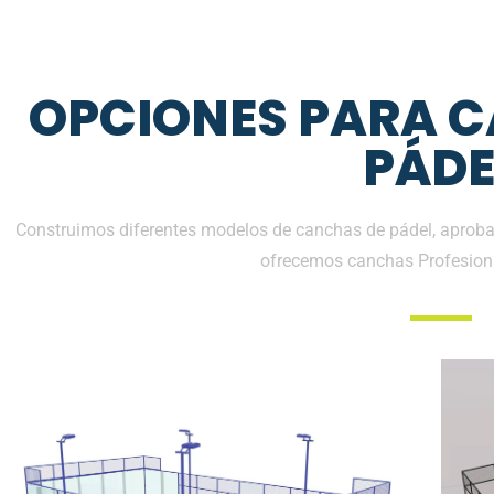
OPCIONES PARA 
PÁDE
Construimos diferentes modelos de canchas de pádel, aprobad
ofrecemos canchas Profesion