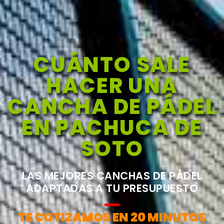
CUÁNTO SALE
HACER UNA
CANCHA DE PÁDEL
EN PACHUCA DE
SOTO
LAS MEJORES CANCHAS DE PÁDEL
ADAPTADAS A TU PRESUPUESTO
TE COTIZAMOS EN 20 MINUTOS