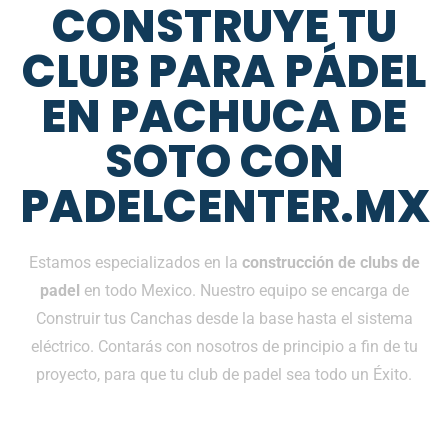
CONSTRUYE TU
CLUB PARA PÁDEL
EN PACHUCA DE
SOTO CON
PADELCENTER.MX
Estamos especializados en la
construcción de clubs de
padel
en todo Mexico. Nuestro equipo se encarga de
Construir tus Canchas desde la base hasta el sistema
eléctrico. Contarás con nosotros de principio a fin de tu
proyecto, para que tu club de padel sea todo un Éxito.