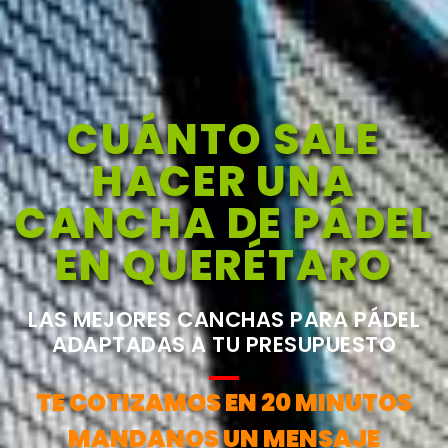
CUÁNTO SALE
HACER UNA
CANCHA DE PÁDEL
EN QUERÉTARO
LAS MEJORES CANCHAS PARA PÁDEL
ADAPTADAS A TU PRESUPUESTO
TE COTIZAMOS EN 20 MINUTOS
MANDANOS UN MENSAJE