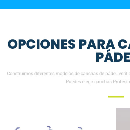
OPCIONES PARA 
PÁDE
Construimos diferentes modelos de canchas de pádel, verific
Puedes elegir canchas Profesio