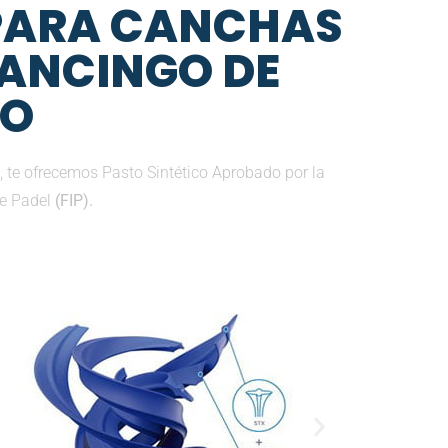
 PARA CANCHAS
LANCINGO DE
VO
 te ofrecemos Pasto Sintético Aprobado por la
de Padel
(FIP).