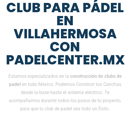
CLUB PARA PÁDEL
EN
VILLAHERMOSA
CON
PADELCENTER.MX
Estamos especializados en la
construcción de clubs de
padel
en todo Mexico. Podemos Construir tus Canchas
desde la base hasta el sistema eléctrico. Te
acompañamos durante todos los pasos de tu proyecto,
para que tu club de padel sea todo un Éxito.