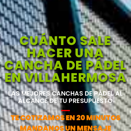
CUÁNTO SALE
HACER UNA
CANCHA DE PÁDEL
EN VILLAHERMOSA
LAS MEJORES CANCHAS DE PÁDEL AL
ALCANCE DE TU PRESUPUESTO
TE COTIZAMOS EN 20 MINUTOS
MANDANOS UN MENSAJE