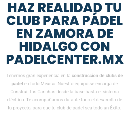
HAZ REALIDAD TU
CLUB PARA PÁDEL
EN ZAMORA DE
HIDALGO CON
PADELCENTER.MX
Tenemos gran experiencia en la
construcción de clubs de
padel
en todo Mexico. Nuestro equipo se encarga de
Construir tus Canchas desde la base hasta el sistema
eléctrico. Te acompañamos durante todo el desarrollo de
tu proyecto, para que tu club de padel sea todo un Éxito.