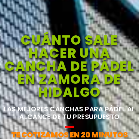
CUÁNTO SALE
HACER UNA
CANCHA DE PÁDEL
EN ZAMORA DE
HIDALGO
LAS MEJORES CANCHAS PARA PÁDEL AL
ALCANCE DE TU PRESUPUESTO
TE COTIZAMOS EN 20 MINUTOS