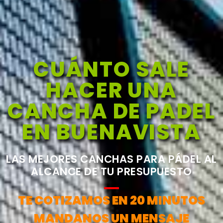
CUÁNTO SALE
HACER UNA
CANCHA DE PADEL
EN BUENAVISTA
LAS MEJORES CANCHAS PARA PÁDEL AL
ALCANCE DE TU PRESUPUESTO
TE COTIZAMOS EN 20 MINUTOS
MANDANOS UN MENSAJE