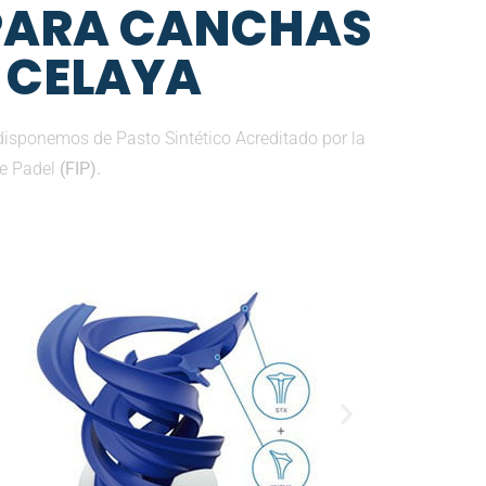
 PARA CANCHAS
N CELAYA
isponemos de Pasto Sintético Acreditado por la
de Padel
(FIP).