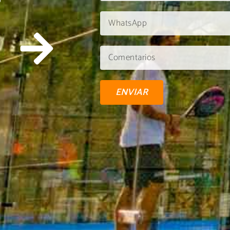
U
ENVIAR