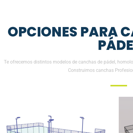
OPCIONES PARA 
PÁDE
Te ofrecemos distintos modelos de canchas de pádel, homolog
Construimos canchas Profesio