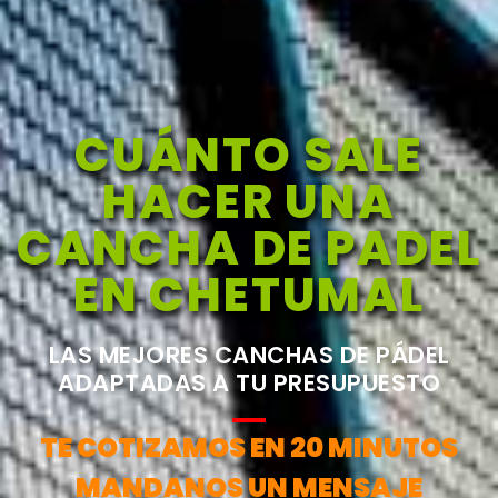
CUÁNTO SALE
HACER UNA
CANCHA DE PADEL
EN CHETUMAL
LAS MEJORES CANCHAS DE PÁDEL
ADAPTADAS A TU PRESUPUESTO
TE COTIZAMOS EN 20 MINUTOS
MANDANOS UN MENSAJE