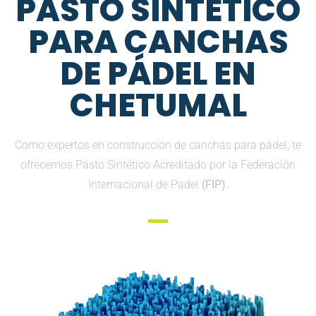
PASTO SINTETICO
PARA CANCHAS
DE PÁDEL EN
CHETUMAL
Como expertos en construcción de canchas para pádel, te
ofrecemos Pasto Sintético Acreditado por la Federación
Internacional de Padel
(FIP).