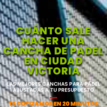
CUÁNTO SALE
HACER UNA
CANCHA DE PADEL
EN CIUDAD
VICTORIA
LAS MEJORES CANCHAS PARA PÁDEL
AJUSTADAS A TU PRESUPUESTO
TE COTIZAMOS EN 20 MINUTOS