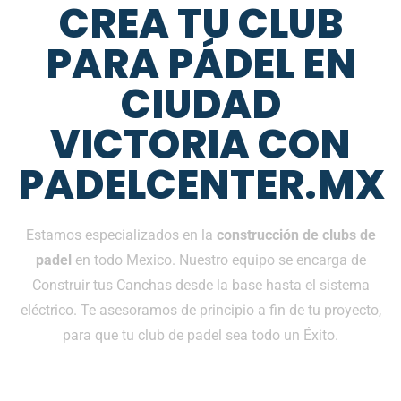
CREA TU CLUB
PARA PÁDEL EN
CIUDAD
VICTORIA CON
PADELCENTER.MX
Estamos especializados en la
construcción de clubs de
padel
en todo Mexico. Nuestro equipo se encarga de
Construir tus Canchas desde la base hasta el sistema
eléctrico. Te asesoramos de principio a fin de tu proyecto,
para que tu club de padel sea todo un Éxito.