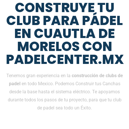
CONSTRUYE TU
CLUB PARA PÁDEL
EN CUAUTLA DE
MORELOS CON
PADELCENTER.MX
Tenemos gran experiencia en la
construcción de clubs de
padel
en todo Mexico. Podemos Construir tus Canchas
desde la base hasta el sistema eléctrico. Te apoyamos
durante todos los pasos de tu proyecto, para que tu club
de padel sea todo un Éxito.