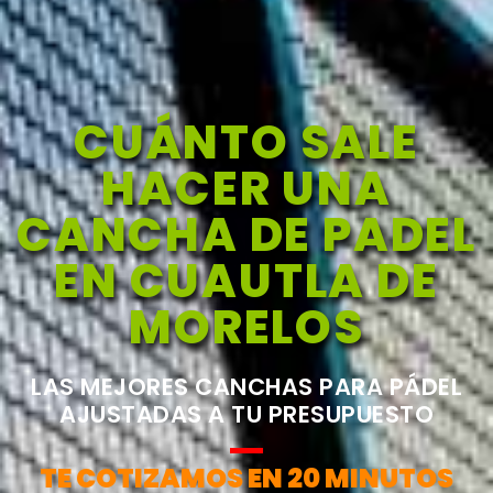
CUÁNTO SALE
HACER UNA
CANCHA DE PADEL
EN CUAUTLA DE
MORELOS
LAS MEJORES CANCHAS PARA PÁDEL
AJUSTADAS A TU PRESUPUESTO
TE COTIZAMOS EN 20 MINUTOS