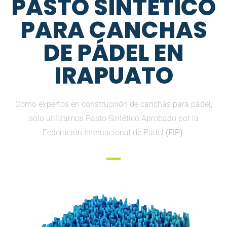
PASTO SINTETICO
PARA CANCHAS
DE PÁDEL EN
IRAPUATO
Como expertos en construcción de canchas para pádel,
solo utilizamos Pasto Sintético Aprobado por la
Federación Internacional de Padel
(FIP).