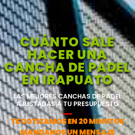
CUÁNTO SALE
HACER UNA
CANCHA DE PADEL
EN IRAPUATO
LAS MEJORES CANCHAS DE PÁDEL
AJUSTADAS A TU PRESUPUESTO
TE COTIZAMOS EN 20 MINUTOS
MANDANOS UN MENSAJE