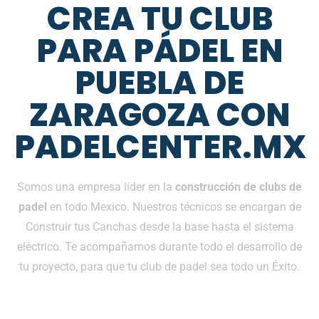
CREA TU CLUB
PARA PÁDEL EN
PUEBLA DE
ZARAGOZA CON
PADELCENTER.MX
Somos una empresa líder en la
construcción de clubs de
padel
en todo Mexico. Nuestros técnicos se encargan de
Construir tus Canchas desde la base hasta el sistema
eléctrico. Te acompañamos durante todo el desarrollo de
tu proyecto, para que tu club de padel sea todo un Éxito.