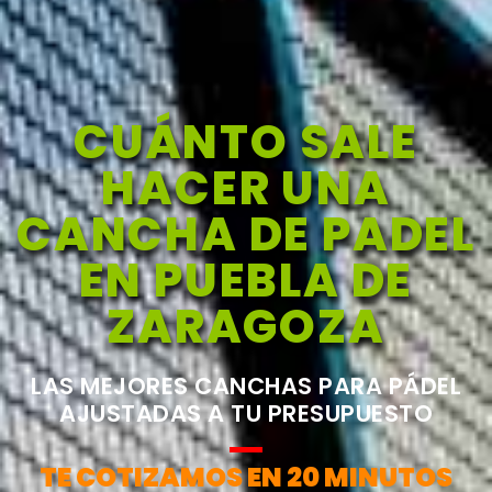
CUÁNTO SALE
HACER UNA
CANCHA DE PADEL
EN PUEBLA DE
ZARAGOZA
LAS MEJORES CANCHAS PARA PÁDEL
AJUSTADAS A TU PRESUPUESTO
TE COTIZAMOS EN 20 MINUTOS