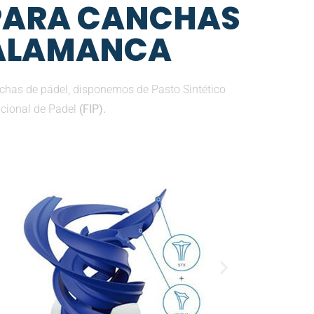
 PARA CANCHAS
SALAMANCA
chas de pádel, disponemos de Pasto Sintético
acional de Padel
(FIP).