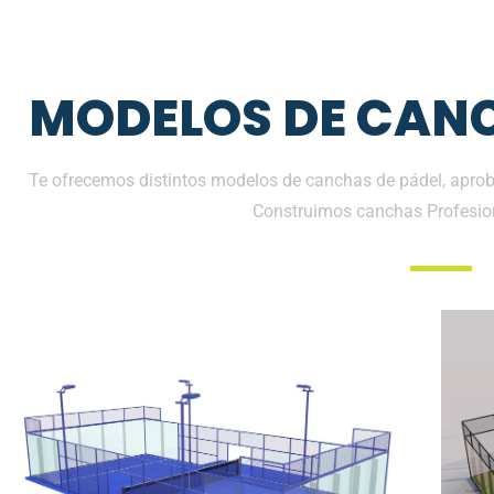
MODELOS DE CANC
Te ofrecemos distintos modelos de canchas de pádel, aproba
Construimos canchas Profesio