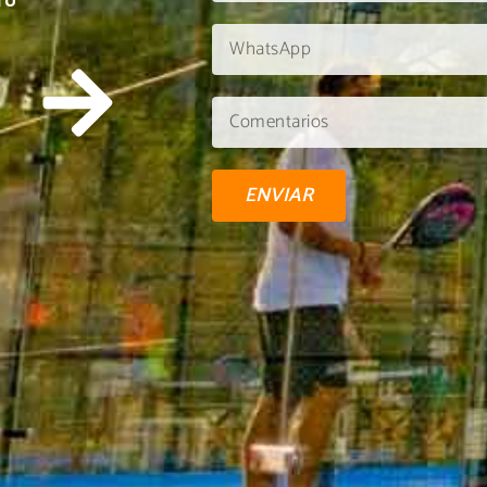
TU
ENVIAR