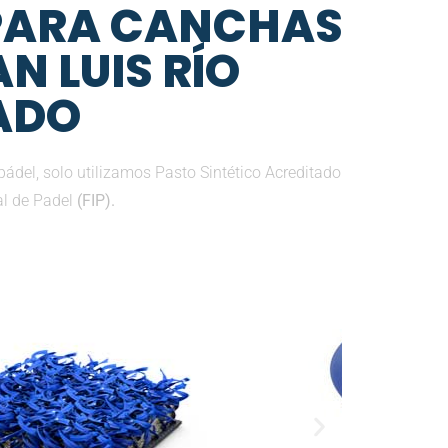
 PARA CANCHAS
N LUIS RÍO
ADO
del, solo utilizamos Pasto Sintético Acreditado
al de Padel
(FIP).