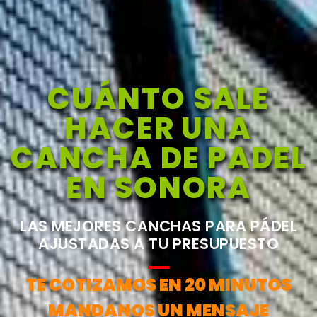
CUÁNTO SALE
HACER UNA
CANCHA DE PADEL
EN SONORA
LAS MEJORES CANCHAS PARA PÁDEL
AJUSTADAS A TU PRESUPUESTO
TE COTIZAMOS EN 20 MINUTOS
MANDANOS UN MENSAJE