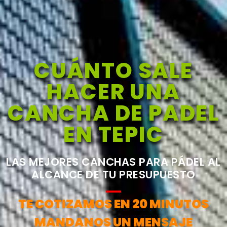
CUÁNTO SALE
HACER UNA
CANCHA DE PADEL
EN TEPIC
LAS MEJORES CANCHAS PARA PÁDEL AL
ALCANCE DE TU PRESUPUESTO
TE COTIZAMOS EN 20 MINUTOS
MANDANOS UN MENSAJE