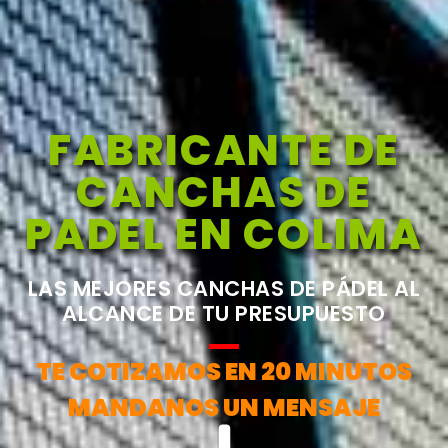
FABRICANTE DE
CANCHAS DE
PADEL EN COLIMA
LAS MEJORES CANCHAS DE PÁDEL AL
ALCANCE DE TU PRESUPUESTO
TE COTIZAMOS EN 20 MINUTOS
MANDANOS UN MENSAJE