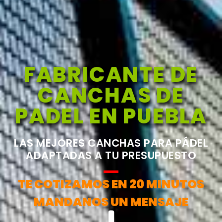
FABRICANTE DE
CANCHAS DE
PADEL EN PUEBLA
LAS MEJORES CANCHAS PARA PÁDEL
ADAPTADAS A TU PRESUPUESTO
TE COTIZAMOS EN 20 MINUTOS
MANDANOS UN MENSAJE