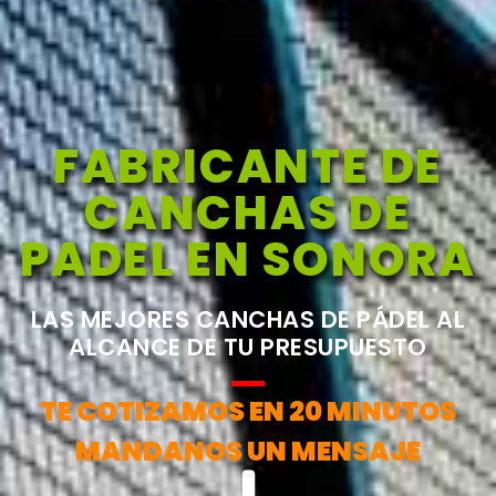
FABRICANTE DE
CANCHAS DE
PADEL EN SONORA
LAS MEJORES CANCHAS DE PÁDEL AL
ALCANCE DE TU PRESUPUESTO
TE COTIZAMOS EN 20 MINUTOS
MANDANOS UN MENSAJE