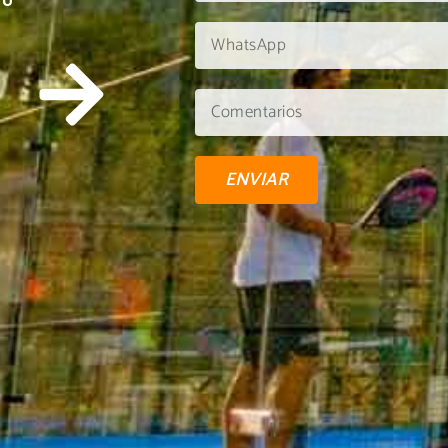
TU
ENVIAR