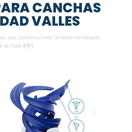
 PARA CANCHAS
UDAD VALLES
del, solo utilizamos Pasto Sintético Homologado
al de Padel
(FIP).