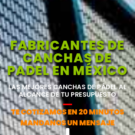
FABRICANTES DE
CANCHAS DE
PADEL EN MÉXICO
LAS MEJORES CANCHAS DE PÁDEL AL
ALCANCE DE TU PRESUPUESTO
TE COTIZAMOS EN 20 MINUTOS
MANDANOS UN MENSAJE