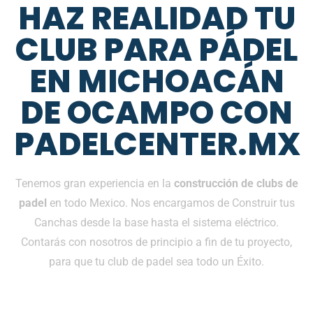
HAZ REALIDAD TU
CLUB PARA PÁDEL
EN MICHOACÁN
DE OCAMPO CON
PADELCENTER.MX
Tenemos gran experiencia en la
construcción de clubs de
padel
en todo Mexico. Nos encargamos de Construir tus
Canchas desde la base hasta el sistema eléctrico.
Contarás con nosotros de principio a fin de tu proyecto,
para que tu club de padel sea todo un Éxito.