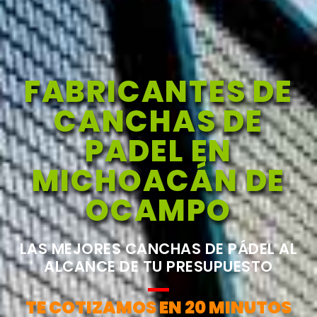
FABRICANTES DE
CANCHAS DE
PADEL EN
MICHOACÁN DE
OCAMPO
LAS MEJORES CANCHAS DE PÁDEL AL
ALCANCE DE TU PRESUPUESTO
TE COTIZAMOS EN 20 MINUTOS