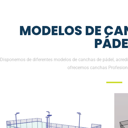
MODELOS DE CA
PÁDE
Disponemos de diferentes modelos de canchas de pádel, acredit
ofrecemos canchas Profesion