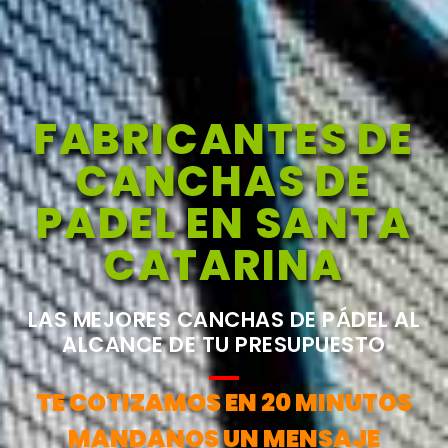
FABRICANTES DE
CANCHAS DE
PADEL EN SANTA
CATARINA
LAS MEJORES CANCHAS DE PÁDEL AL
ALCANCE DE TU PRESUPUESTO
TE COTIZAMOS EN 20 MINUTOS
MANDANOS UN MENSAJE