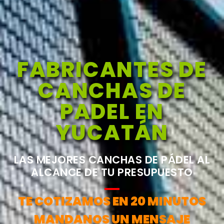
FABRICANTES DE
CANCHAS DE
PADEL EN
YUCATÁN
LAS MEJORES CANCHAS DE PÁDEL AL
ALCANCE DE TU PRESUPUESTO
TE COTIZAMOS EN 20 MINUTOS
MANDANOS UN MENSAJE