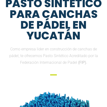
PASTO SINTETICO
PARA CANCHAS
DE PÁDEL EN
YUCATÁN
Como empresa lider en construcción de canchas de
pádel, te ofrecemos Pasto Sintético Acreditado por la
Federación Internacional de Padel
(FIP).