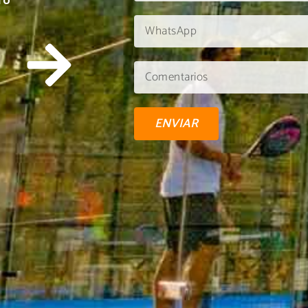
TU
ENVIAR