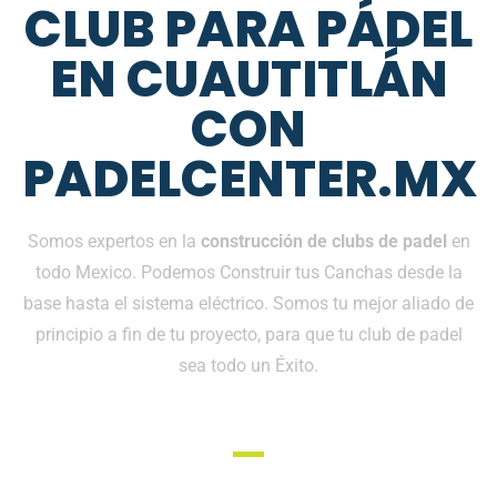
CLUB PARA PÁDEL
EN CUAUTITLÁN
CON
PADELCENTER.MX
Somos expertos en la
construcción de clubs de padel
en
todo Mexico. Podemos Construir tus Canchas desde la
base hasta el sistema eléctrico. Somos tu mejor aliado de
principio a fin de tu proyecto, para que tu club de padel
sea todo un Éxito.