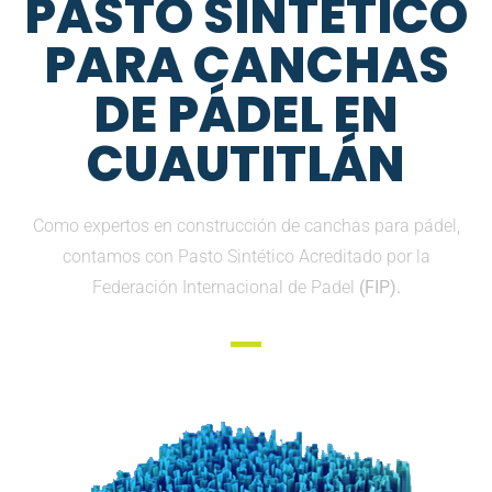
PASTO SINTETICO
PARA CANCHAS
DE PÁDEL EN
CUAUTITLÁN
Como expertos en construcción de canchas para pádel,
contamos con Pasto Sintético Acreditado por la
Federación Internacional de Padel
(FIP).