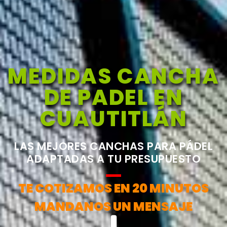
MEDIDAS CANCHA
DE PADEL EN
CUAUTITLÁN
LAS MEJORES CANCHAS PARA PÁDEL
ADAPTADAS A TU PRESUPUESTO
TE COTIZAMOS EN 20 MINUTOS
MANDANOS UN MENSAJE