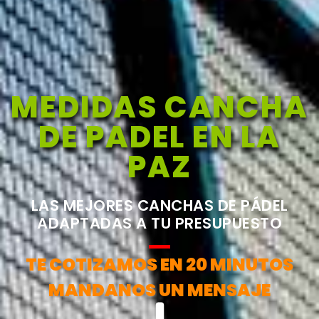
MEDIDAS CANCHA
DE PADEL EN LA
PAZ
LAS MEJORES CANCHAS DE PÁDEL
ADAPTADAS A TU PRESUPUESTO
TE COTIZAMOS EN 20 MINUTOS
MANDANOS UN MENSAJE