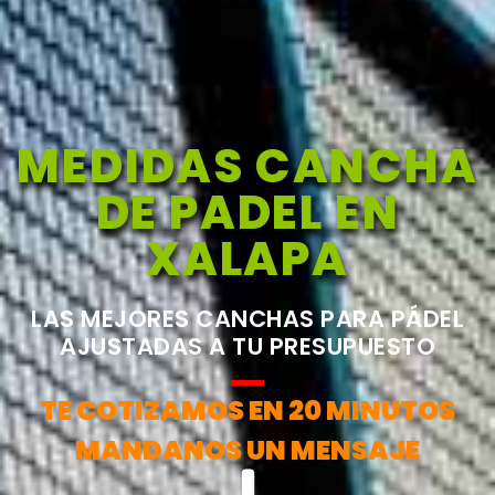
MEDIDAS CANCHA
DE PADEL EN
XALAPA
LAS MEJORES CANCHAS PARA PÁDEL
AJUSTADAS A TU PRESUPUESTO
TE COTIZAMOS EN 20 MINUTOS
MANDANOS UN MENSAJE