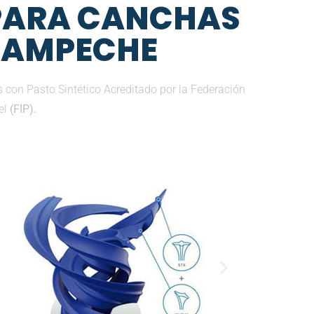
 PARA CANCHAS
 CAMPECHE
con Pasto Sintético Acreditado por la Federación
el
(FIP).