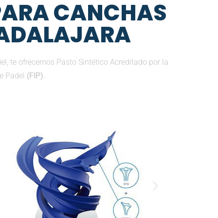
 PARA CANCHAS
UADALAJARA
, te ofrecemos Pasto Sintético Acreditado por la
de Padel
(FIP).