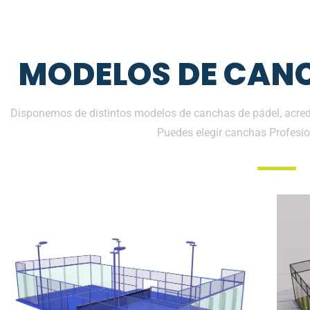
MODELOS DE CANC
Disponemos de distintos modelos de canchas de pádel, acredi
Puedes elegir canchas Profesio