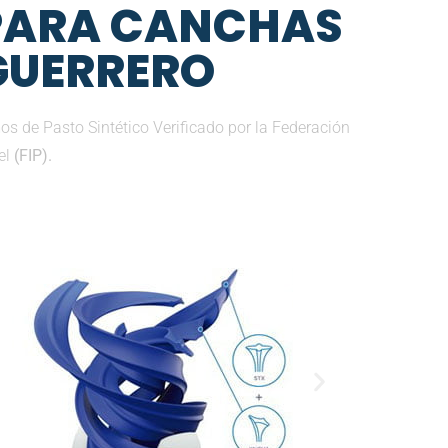
 PARA CANCHAS
 GUERRERO
s de Pasto Sintético Verificado por la Federación
el
(FIP).