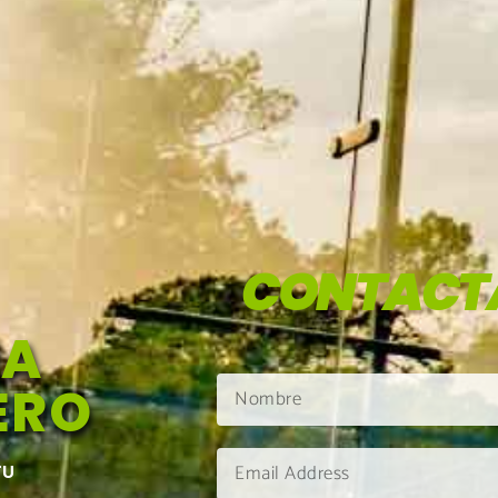
CONTACT
HA
ERO
TU