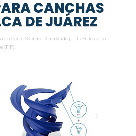
 PARA CANCHAS
ACA DE JUÁREZ
con Pasto Sintético Acreditado por la Federación
el
(FIP).