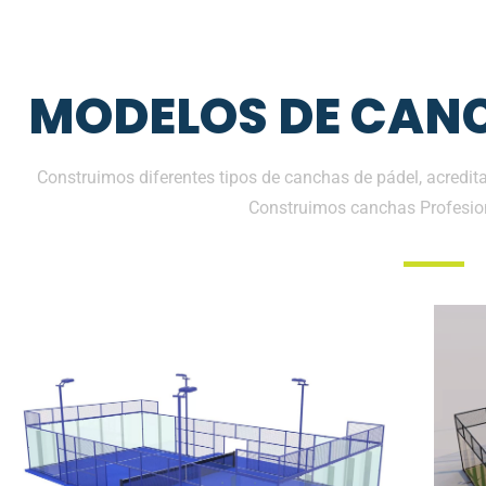
MODELOS DE CANC
Construimos diferentes tipos de canchas de pádel, acredita
Construimos canchas Profesio