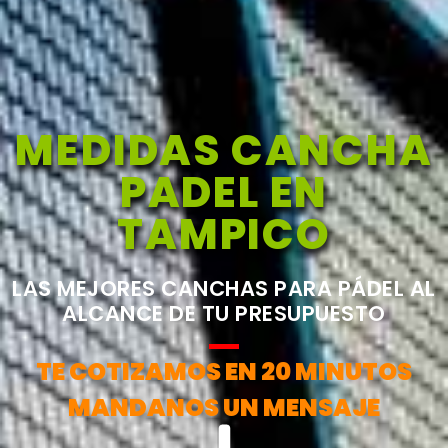
MEDIDAS CANCHA
PADEL EN
TAMPICO
LAS MEJORES CANCHAS PARA PÁDEL AL
ALCANCE DE TU PRESUPUESTO
TE COTIZAMOS EN 20 MINUTOS
MANDANOS UN MENSAJE