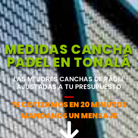
MEDIDAS CANCHA
PADEL EN TONALÁ
LAS MEJORES CANCHAS DE PÁDEL
AJUSTADAS A TU PRESUPUESTO
TE COTIZAMOS EN 20 MINUTOS
MANDANOS UN MENSAJE