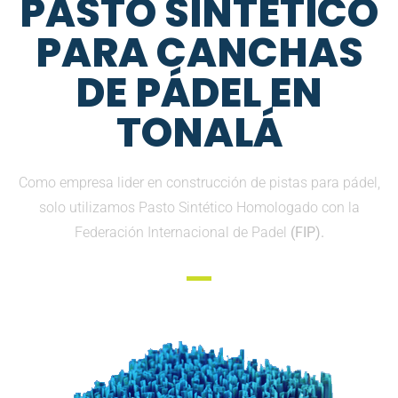
PASTO SINTETICO
PARA CANCHAS
DE PÁDEL EN
TONALÁ
Como empresa lider en construcción de pistas para pádel,
solo utilizamos Pasto Sintético Homologado con la
Federación Internacional de Padel
(FIP).