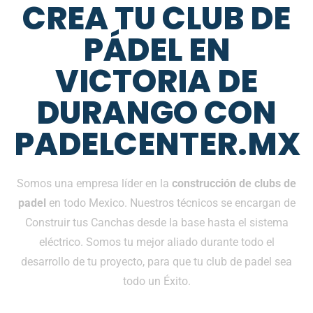
CREA TU CLUB DE
PÁDEL EN
VICTORIA DE
DURANGO CON
PADELCENTER.MX
Somos una empresa líder en la
construcción de clubs de
padel
en todo Mexico. Nuestros técnicos se encargan de
Construir tus Canchas desde la base hasta el sistema
eléctrico. Somos tu mejor aliado durante todo el
desarrollo de tu proyecto, para que tu club de padel sea
todo un Éxito.