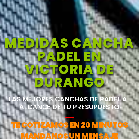
MEDIDAS CANCHA
PADEL EN
VICTORIA DE
DURANGO
LAS MEJORES CANCHAS DE PÁDEL AL
ALCANCE DE TU PRESUPUESTO
TE COTIZAMOS EN 20 MINUTOS
MANDANOS UN MENSAJE