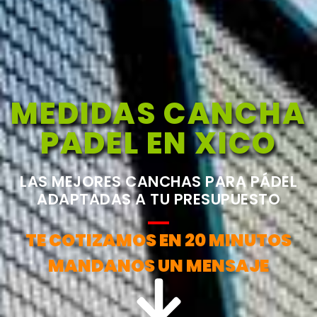
MEDIDAS CANCHA
PADEL EN XICO
LAS MEJORES CANCHAS PARA PÁDEL
ADAPTADAS A TU PRESUPUESTO
TE COTIZAMOS EN 20 MINUTOS
MANDANOS UN MENSAJE