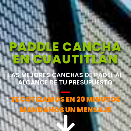
PADDLE CANCHA
EN CUAUTITLÁN
LAS MEJORES CANCHAS DE PÁDEL AL
ALCANCE DE TU PRESUPUESTO
TE COTIZAMOS EN 20 MINUTOS
MANDANOS UN MENSAJE