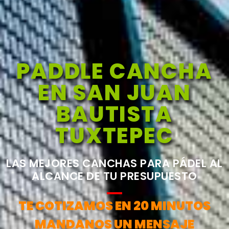
PADDLE CANCHA
EN SAN JUAN
BAUTISTA
TUXTEPEC
LAS MEJORES CANCHAS PARA PÁDEL AL
ALCANCE DE TU PRESUPUESTO
TE COTIZAMOS EN 20 MINUTOS
MANDANOS UN MENSAJE