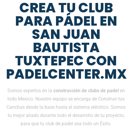
CREA TU CLUB
PARA PÁDEL EN
SAN JUAN
BAUTISTA
TUXTEPEC CON
PADELCENTER.MX
Somos expertos en la
construcción de clubs de padel
en
todo Mexico. Nuestro equipo se encarga de Construir tus
Canchas desde la base hasta el sistema eléctrico. Somos
tu mejor aliado durante todo el desarrollo de tu proyecto,
para que tu club de padel sea todo un Éxito.