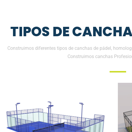
TIPOS DE CANCHA
Construimos diferentes tipos de canchas de pádel, homologa
Construimos canchas Profesio