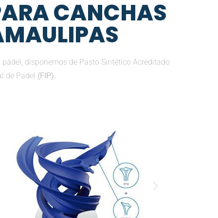
 PARA CANCHAS
TAMAULIPAS
pádel, disponemos de Pasto Sintético Acreditado
al de Padel
(FIP).