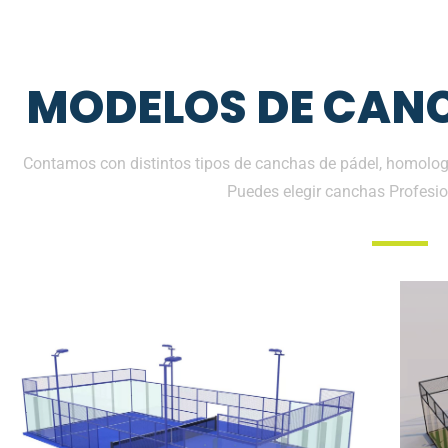
MODELOS DE CANC
Contamos con distintos tipos de canchas de pádel, homologa
Puedes elegir canchas Profesio