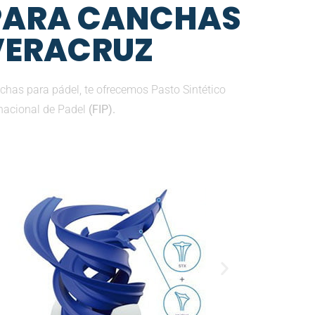
 PARA CANCHAS
 VERACRUZ
has para pádel, te ofrecemos Pasto Sintético
nacional de Padel
(FIP).