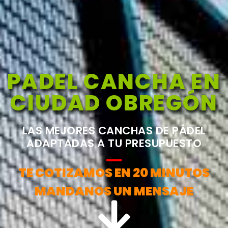
PADEL CANCHA EN
CIUDAD OBREGÓN
LAS MEJORES CANCHAS DE PÁDEL
ADAPTADAS A TU PRESUPUESTO
TE COTIZAMOS EN 20 MINUTOS
MANDANOS UN MENSAJE