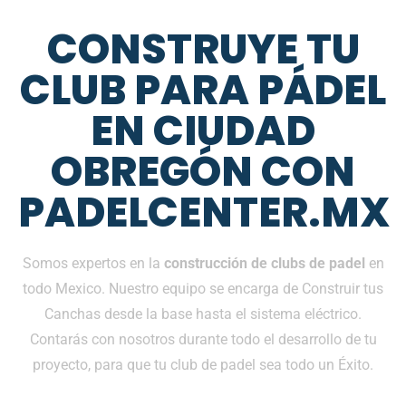
CONSTRUYE TU
CLUB PARA PÁDEL
EN CIUDAD
OBREGÓN CON
PADELCENTER.MX
Somos expertos en la
construcción de clubs de padel
en
todo Mexico. Nuestro equipo se encarga de Construir tus
Canchas desde la base hasta el sistema eléctrico.
Contarás con nosotros durante todo el desarrollo de tu
proyecto, para que tu club de padel sea todo un Éxito.