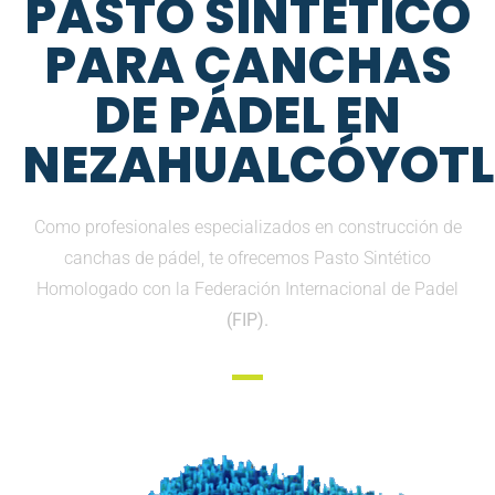
PASTO SINTETICO
PARA CANCHAS
DE PÁDEL EN
NEZAHUALCÓYOTL
Como profesionales especializados en construcción de
canchas de pádel, te ofrecemos Pasto Sintético
Homologado con la Federación Internacional de Padel
(FIP).