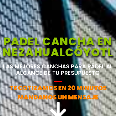
PADEL CANCHA EN
NEZAHUALCÓYOTL
LAS MEJORES CANCHAS PARA PÁDEL AL
ALCANCE DE TU PRESUPUESTO
TE COTIZAMOS EN 20 MINUTOS
MANDANOS UN MENSAJE