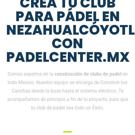
CREA TU CLUB
PARA PÁDEL EN
NEZAHUALCÓYOTL
CON
PADELCENTER.MX
Somos expertos en la
construcción de clubs de padel
en
todo Mexico. Nuestro equipo se encarga de Construir tus
Canchas desde la base hasta el sistema eléctrico. Te
acompañamos de principio a fin de tu proyecto, para que
tu club de padel sea todo un Éxito.